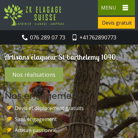
MENU
Devis gratuit
076 289 07 73
+41762890773
Artisans élagueur St-barthelemy 1040
Nos réalisations
Nos engagements
Devis et déplacement gratuits
Sans engagement
Artisan passionné