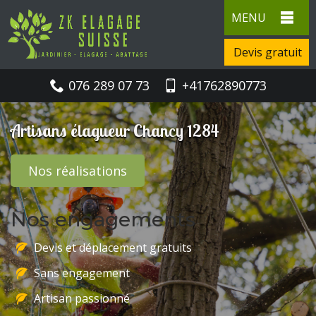
MENU
Devis gratuit
076 289 07 73
+41762890773
Artisans élagueur Chancy 1284
Nos réalisations
Nos engagements
Devis et déplacement gratuits
Sans engagement
Artisan passionné