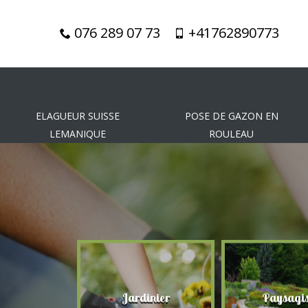
076 289 07 73
+41762890773
ELAGUEUR SUISSE
POSE DE GAZON EN
LEMANIQUE
ROULEAU
gueur
Jardinier
Paysagis