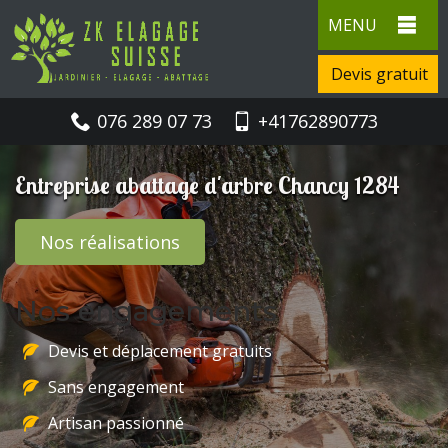
MENU
Devis gratuit
076 289 07 73
+41762890773
Entreprise abattage d'arbre Chancy 1284
Nos réalisations
Nos engagements
Devis et déplacement gratuits
Sans engagement
Artisan passionné