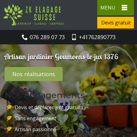
MENU
Devis gratuit
076 289 07 73
+41762890773
Artisan jardinier Goumoens-le-jux 1376
Nos réalisations
Nos engagements
Devis et déplacement gratuits
Sans engagement
Artisan passionné