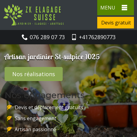
MENU
Devis gratuit
076 289 07 73
+41762890773
Artisan jardinier St-sulpice 1025
Nos réalisations
Nos engagements
Devis et déplacement gratuits
Sans engagement
Artisan passionné