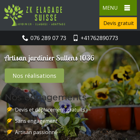
MENU
Devis gratuit
076 289 07 73
+41762890773
Artisan jardinier Sullens 1036
Nos réalisations
Nos engagements
Devis et déplacement gratuits
Sans engagement
Artisan passionné