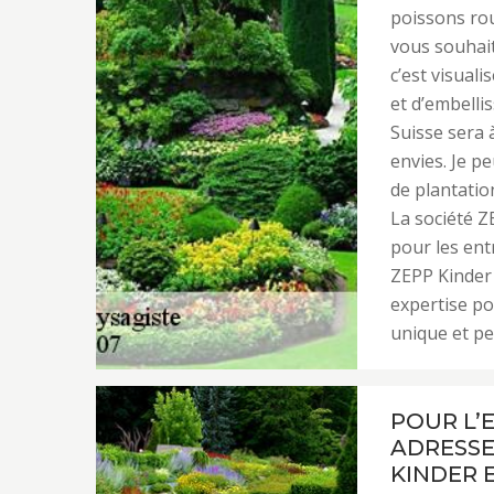
poissons rou
vous souhait
c’est visual
et d’embelli
Suisse sera 
envies. Je p
de plantatio
La société Z
pour les entr
ZEPP Kinder 
expertise po
unique et pe
POUR L’
ADRESSE
KINDER E