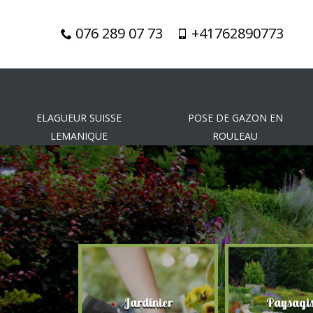
076 289 07 73
+41762890773
ELAGUEUR SUISSE
POSE DE GAZON EN
LEMANIQUE
ROULEAU
gueur
Jardinier
Paysagis