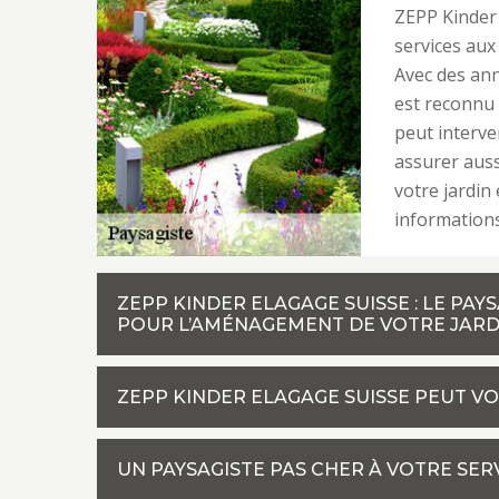
ZEPP Kinder 
services aux 
Avec des anné
est reconnu 
peut interve
assurer auss
votre jardin
informations
ZEPP KINDER ELAGAGE SUISSE : LE PAY
POUR L’AMÉNAGEMENT DE VOTRE JARD
ZEPP KINDER ELAGAGE SUISSE PEUT V
UN PAYSAGISTE PAS CHER À VOTRE SER