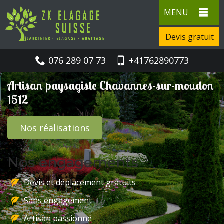
MENU
Devis gratuit
076 289 07 73
+41762890773
Artisan paysagiste Chavannes-sur-moudon
1512
Nos réalisations
Nos engagements
Devis et déplacement gratuits
Sans engagement
Artisan passionné