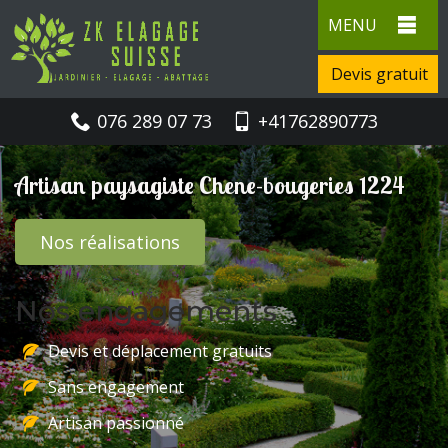
MENU
Devis gratuit
076 289 07 73
+41762890773
Artisan paysagiste Chene-bougeries 1224
Nos réalisations
Nos engagements
Devis et déplacement gratuits
Sans engagement
Artisan passionné