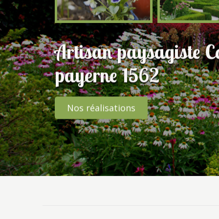
Artisan paysagiste Co
payerne 1562
Nos réalisations