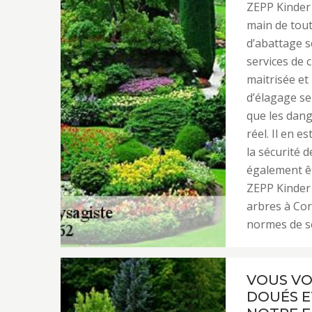
ZEPP Kinder 
main de tout
d’abattage s
services de 
maitrisée et
d’élagage se
que les dang
réel. Il en 
la sécurité 
également êt
ZEPP Kinder 
arbres à Cor
normes de sé
VOUS VO
DOUÉS E