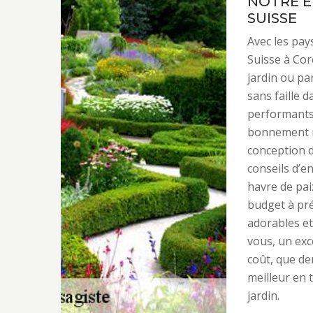
NOTRE E
SUISSE
Avec les pay
Suisse à Cor
jardin ou par
sans faille 
performants,
bonnement r
conception d
conseils d’en
havre de pai
budget à pré
adorables et
vous, un ex
coût, que de
meilleur en
jardin.