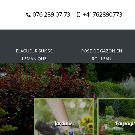
076 289 07 73
+41762890773
ELAGUEUR SUISSE
POSE DE GAZON EN
LEMANIQUE
ROULEAU
gueur
Jardinier
Paysagis