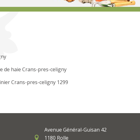
gny
le de haie Crans-pres-celigny
inier Crans-pres-celigny 1299
Avenue Général-Guisan 42
1180 Rolle