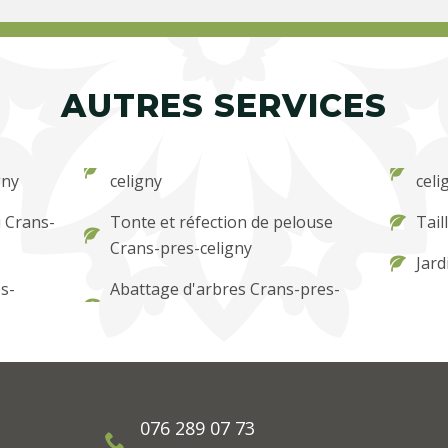
AUTRES SERVICES
gny
celigny
celi
 Crans-
Tonte et réfection de pelouse
Tail
Crans-pres-celigny
Jard
s-
Abattage d'arbres Crans-pres-
076 289 07 73