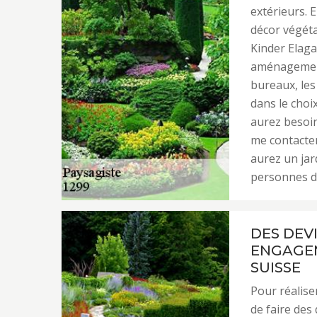
extérieurs. E
décor végéta
Kinder Elaga
aménagements
bureaux, les
dans le choi
aurez besoin
me contacter
aurez un jar
personnes d
DES DEVI
ENGAGEM
SUISSE
Pour réaliser
de faire des