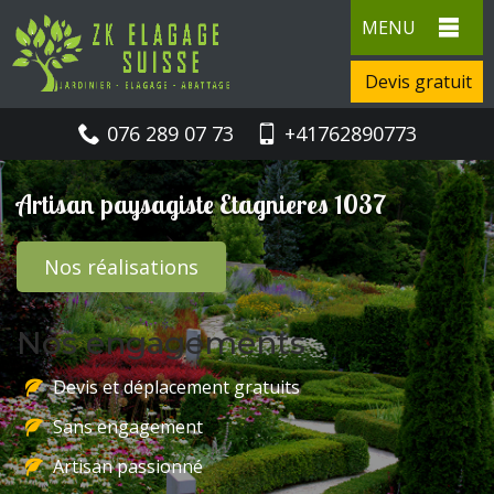
MENU
Devis gratuit
076 289 07 73
+41762890773
Artisan paysagiste Etagnieres 1037
Nos réalisations
Nos engagements
Devis et déplacement gratuits
Sans engagement
Artisan passionné