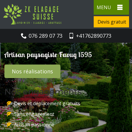
MENU
Devis gratuit
076 289 07 73
+41762890773
Artisan paysagiste Faoug 1595
Nos réalisations
Nos engagements
Devis et déplacement gratuits
Sans engagement
Artisan passionné