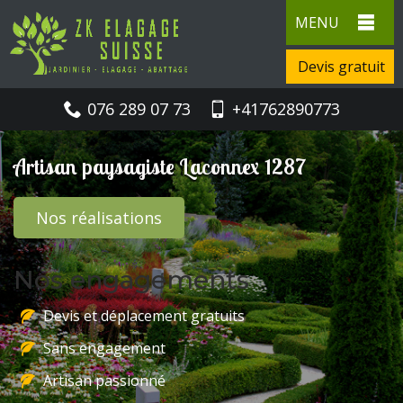
MENU
Devis gratuit
076 289 07 73
+41762890773
Artisan paysagiste Laconnex 1287
Nos réalisations
Nos engagements
Devis et déplacement gratuits
Sans engagement
Artisan passionné