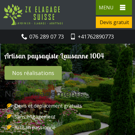
MENU
Devis gratuit
076 289 07 73
+41762890773
Artisan paysagiste Lausanne 1004
Nos réalisations
Nos engagements
Devis et déplacement gratuits
Sans engagement
Artisan passionné