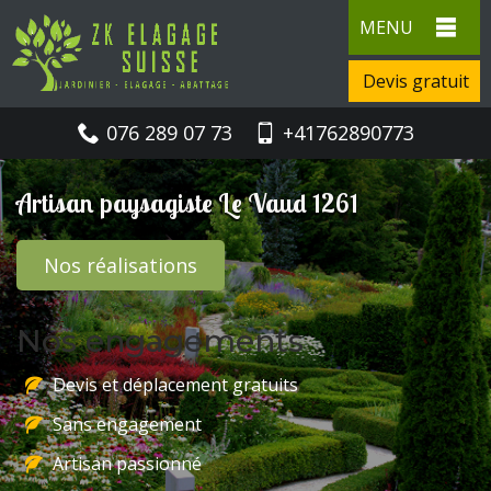
MENU
Devis gratuit
076 289 07 73
+41762890773
Artisan paysagiste Le Vaud 1261
Nos réalisations
Nos engagements
Devis et déplacement gratuits
Sans engagement
Artisan passionné