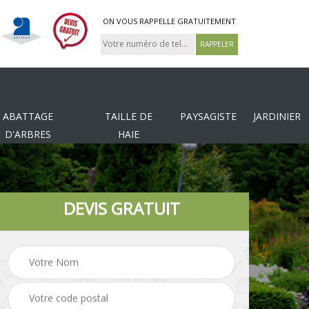
ON VOUS RAPPELLE GRATUITEMENT
ABATTAGE
TAILLE DE
PAYSAGISTE
JARDINIER
D'ARBRES
HAIE
DEVIS GRATUIT
Tonte et réfection de
es
Pose de clôture
pelouse