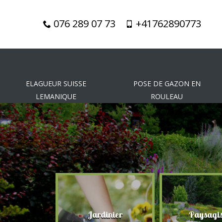
076 289 07 73
+41762890773
ELAGUEUR SUISSE
POSE DE GAZON EN
LEMANIQUE
ROULEAU
gueur
Jardinier
Paysagis