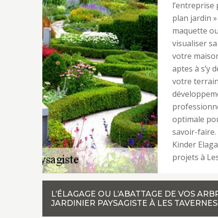
l’entreprise
plan jardin »
maquette ou
visualiser s
votre maison
aptes à s’y d
votre terrai
développemen
professionne
optimale pou
savoir-faire
Kinder Elaga
projets à Le
L’ÉLAGAGE OU L’ABATTAGE DE VOS ARB
JARDINIER PAYSAGISTE À LES TAVERNES