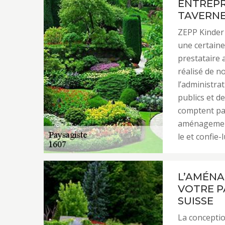
ENTREPR
TAVERNES
ZEPP Kinder 
une certain
prestataire 
réalisé de n
l’administra
publics et d
comptent par
aménagement
le et confie-l
L’AMÉNA
VOTRE P
SUISSE
La conceptio