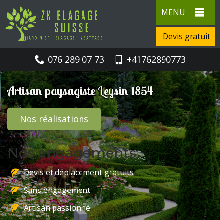
MENU
Devis gratuit
076 289 07 73
+41762890773
Artisan paysagiste Leysin 1854
Nos réalisations
Nos engagements
Devis et déplacement gratuits
Sans engagement
Artisan passionné