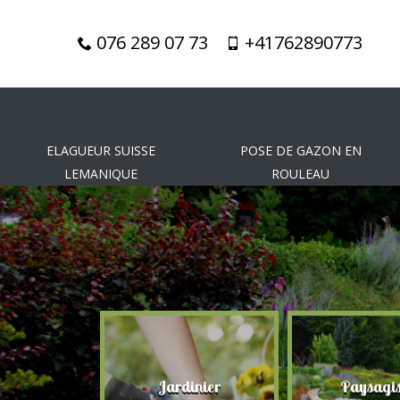
076 289 07 73
+41762890773
ELAGUEUR SUISSE
POSE DE GAZON EN
LEMANIQUE
ROULEAU
gueur
Jardinier
Paysagis