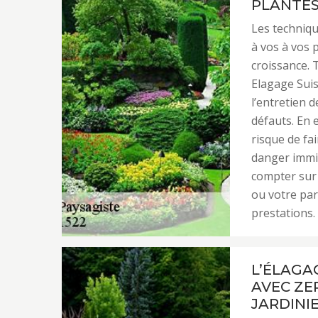
PLANTE
Les techniqu
à vos à vos 
croissance. T
Elagage Sui
l’entretien 
défauts. En 
risque de fa
danger immi
compter sur 
ou votre par
prestations.
L’ÉLAGA
AVEC ZE
JARDINI