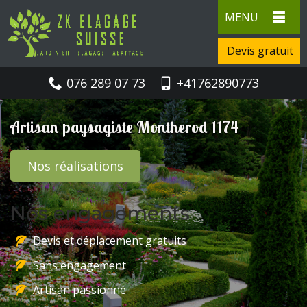
MENU
Devis gratuit
076 289 07 73
+41762890773
Artisan paysagiste Montherod 1174
Nos réalisations
Nos engagements
Devis et déplacement gratuits
Sans engagement
Artisan passionné