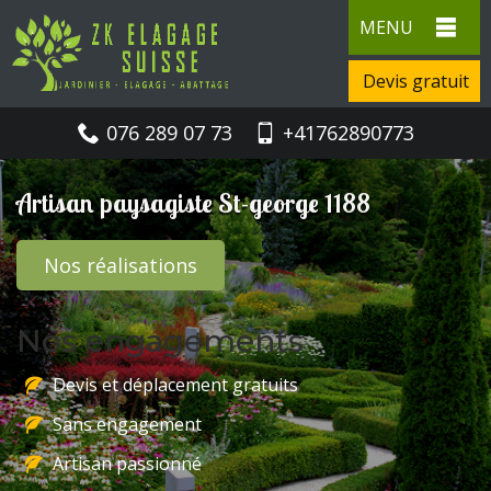
MENU
Devis gratuit
076 289 07 73
+41762890773
Artisan paysagiste St-george 1188
Nos réalisations
Nos engagements
Devis et déplacement gratuits
Sans engagement
Artisan passionné