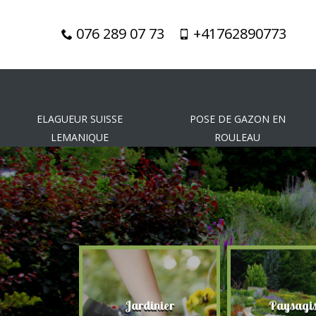
076 289 07 73
+41762890773
ELAGUEUR SUISSE
POSE DE GAZON EN
LEMANIQUE
ROULEAU
gueur
Jardinier
Paysagis