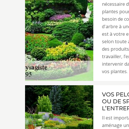
nécessaire d
plantes pour
besoin de c
d'arbre à un
est à votre e
selon toute 
des produits 
travailler, 
intervenir d
vos plantes.
VOS PEL
OU DE S
L’ENTRE
Il est impor
aménage un t