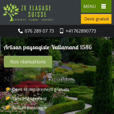
MENU
Devis gratuit
076 289 07 73
+41762890773
Artisan paysagiste Vallamand 1586
Nos réalisations
Nos engagements
Devis et déplacement gratuits
Sans engagement
Artisan passionné