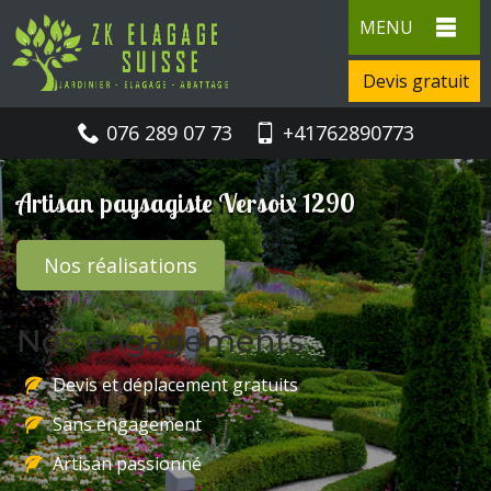
MENU
Devis gratuit
076 289 07 73
+41762890773
Artisan paysagiste Versoix 1290
Nos réalisations
Nos engagements
Devis et déplacement gratuits
Sans engagement
Artisan passionné