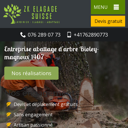
MENU
Devis gratuit
076 289 07 73
+41762890773
Entreprise abattage d'arbre Bioley-
magnoux 1407
Nos réalisations
Nos engagements
Devis et déplacement gratuits
Sans engagement
Artisan passionné