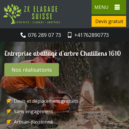
MENU
Devis gratuit
076 289 07 73
+41762890773
Entreprise abattage d'arbre Chatillens 1610
Nos réalisations
Nos engagements
Devis et déplacement gratuits
Sans engagement
Artisan passionné