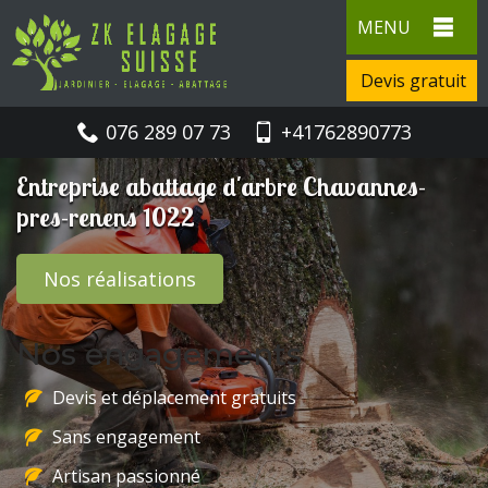
MENU
Devis gratuit
076 289 07 73
+41762890773
Entreprise abattage d'arbre Chavannes-
pres-renens 1022
Nos réalisations
Nos engagements
Devis et déplacement gratuits
Sans engagement
Artisan passionné