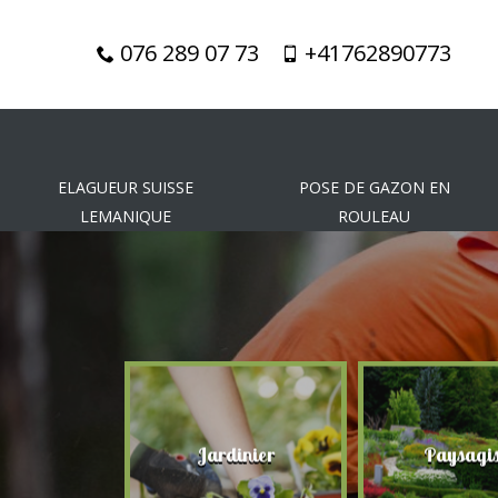
076 289 07 73
+41762890773
ELAGUEUR SUISSE
POSE DE GAZON EN
LEMANIQUE
ROULEAU
gueur
Jardinier
Paysagis