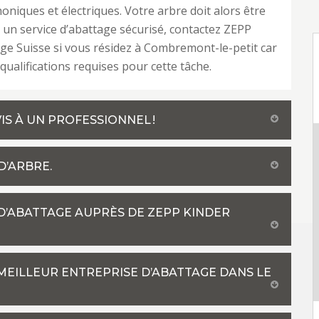
honiques et électriques. Votre arbre doit alors être
 un service d’abattage sécurisé, contactez ZEPP
ge Suisse si vous résidez à Combremont-le-petit car
s qualifications requises pour cette tâche.
S À UN PROFESSIONNEL !
D’ARBRE.
D’ABATTAGE AUPRÈS DE ZEPP KINDER
 MEILLEUR ENTREPRISE D’ABATTAGE DANS LE