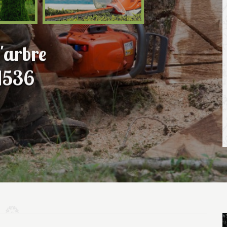
'arbre
 1536