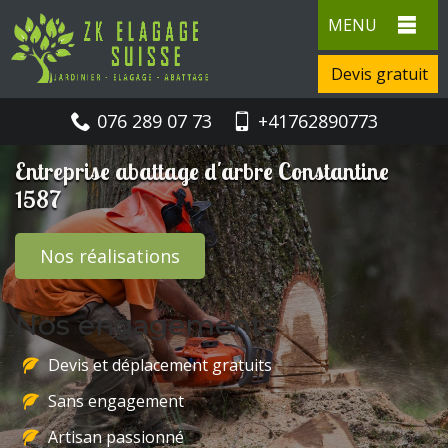
MENU
Devis gratuit
076 289 07 73
+41762890773
Entreprise abattage d'arbre Constantine
1587
Nos réalisations
Nos engagements
Devis et déplacement gratuits
Sans engagement
Artisan passionné