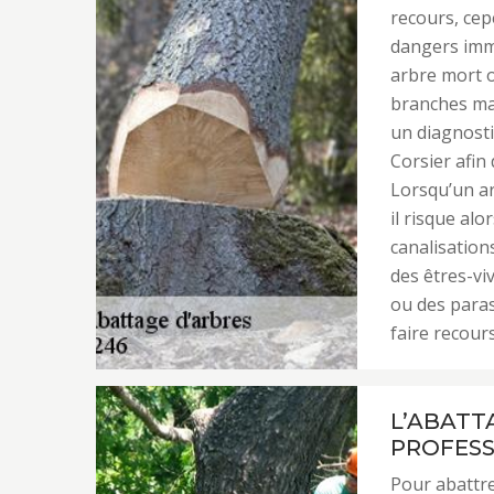
recours, cep
dangers immi
arbre mort o
branches mal
un diagnosti
Corsier afin
Lorsqu’un a
il risque alo
canalisations
des êtres-vi
ou des parasi
faire recours
L’ABATT
PROFESS
Pour abattre