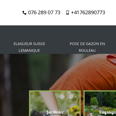
076 289 07 73
+41762890773
ELAGUEUR SUISSE
POSE DE GAZON EN
LEMANIQUE
ROULEAU
gueur
Jardinier
Paysagis