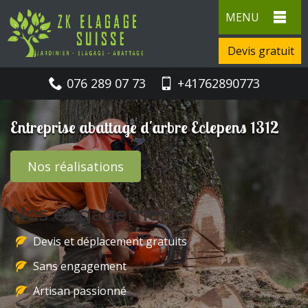
MENU
Devis gratuit
076 289 07 73
+41762890773
Entreprise abattage d'arbre Eclepens 1312
Nos réalisations
Nos engagements
Devis et déplacement gratuits
Sans engagement
Artisan passionné