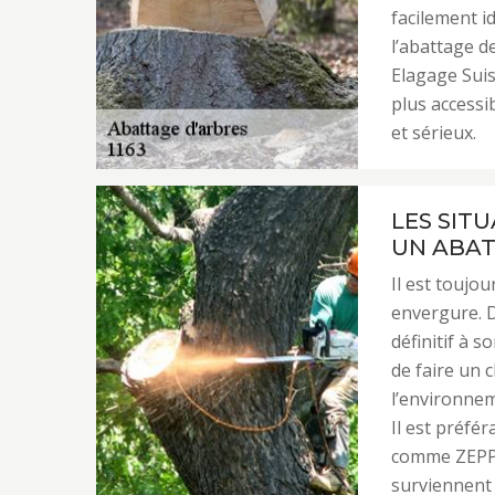
facilement id
l’abattage d
Elagage Suis
plus accessi
et sérieux.
LES SIT
UN ABAT
Il est toujou
envergure. D
définitif à s
de faire un c
l’environnem
Il est préfé
comme ZEPP 
surviennent 