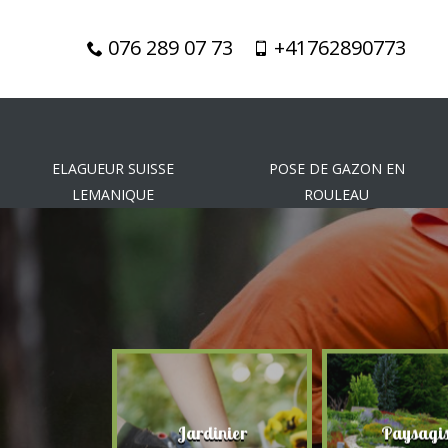
076 289 07 73
+41762890773
ELAGUEUR SUISSE
POSE DE GAZON EN
LEMANIQUE
ROULEAU
gueur
Jardinier
Paysagis