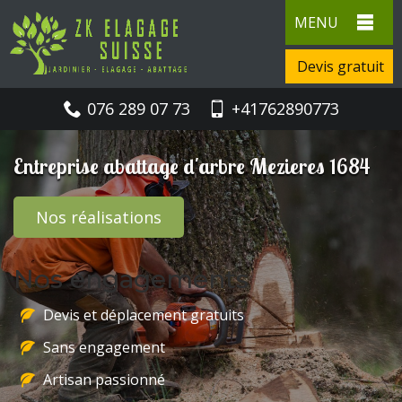
MENU
Devis gratuit
076 289 07 73
+41762890773
Entreprise abattage d'arbre Mezieres 1684
Nos réalisations
Nos engagements
Devis et déplacement gratuits
Sans engagement
Artisan passionné