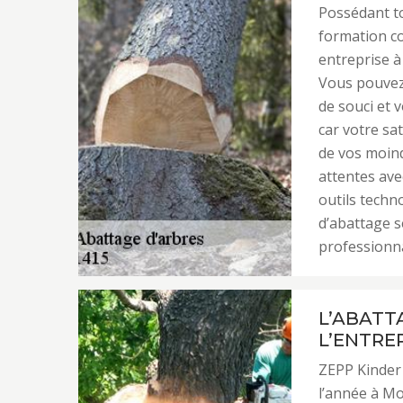
Possédant to
formation c
entreprise à
Vous pouvez 
de souci et 
car votre sat
de vos moind
attentes ave
outils techn
d’abattage s
professionn
L’ABATT
L’ENTRE
ZEPP Kinder 
l’année à Mol