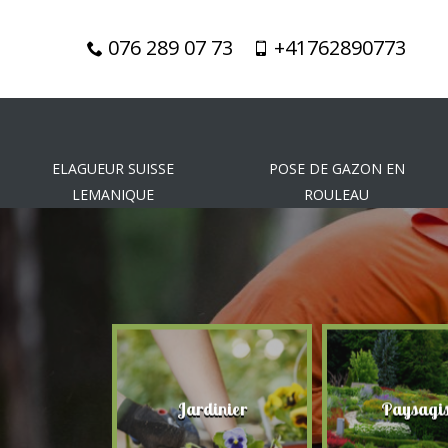
076 289 07 73
+41762890773
ELAGUEUR SUISSE
POSE DE GAZON EN
LEMANIQUE
ROULEAU
gueur
Jardinier
Paysagis