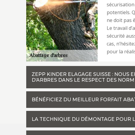
sécurisation
potentiels. Q
ne doit pas ê
Le travail d
sécurité aus
cas, n’hésit
pour la réali
ZEPP KINDER ELAGAGE SUISSE : NOUS 
D’ARBRES DANS LE RESPECT DES NORM
BÉNÉFICIEZ DU MEILLEUR FORFAIT ABA
LA TECHNIQUE DU DÉMONTAGE POUR L