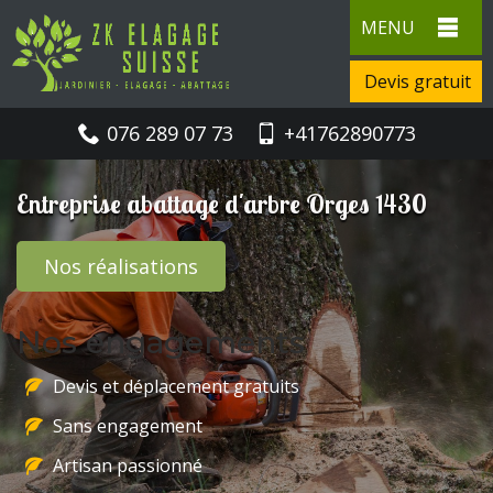
MENU
Devis gratuit
076 289 07 73
+41762890773
Entreprise abattage d'arbre Orges 1430
Nos réalisations
Nos engagements
Devis et déplacement gratuits
Sans engagement
Artisan passionné