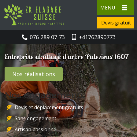
MENU
Devis gratuit
076 289 07 73
+41762890773
Entreprise abattage d'arbre Palezieux 1607
Nos réalisations
Nos engagements
Devis et déplacement gratuits
Sans engagement
Artisan passionné