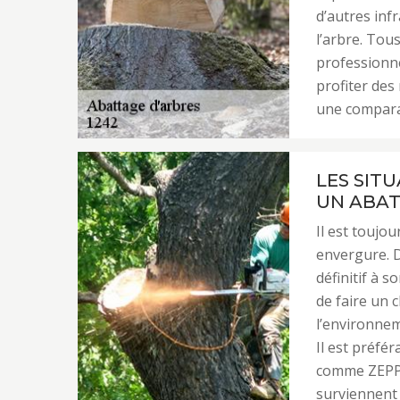
d’autres infr
l’arbre. Tou
professionne
profiter des
une compara
LES SIT
UN ABAT
Il est toujou
envergure. D
définitif à s
de faire un c
l’environnem
Il est préfé
comme ZEPP 
surviennent 