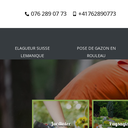
076 289 07 73
+41762890773
ELAGUEUR SUISSE
POSE DE GAZON EN
LEMANIQUE
ROULEAU
gueur
Jardinier
Paysagis