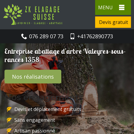
MENU
Devis gratuit
076 289 07 73
+41762890773
Entreprise abattage d'arbre Valeyres-sous-
rances 1358
Nos réalisations
Nos engagements
Devis et déplacement gratuits
Sans engagement
Artisan passionné