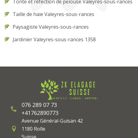
Tonte et réfection de pelouse Valeyres-sous-rances
Taille de haie Valeyres-sous-rances
Paysagiste Valeyres-sous-rances
Jardinier Valeyres-sous-rances 1358
076 289 07 73
+41762890773
Avenue Général-Guisan 42
1180 Rolle
Suisse