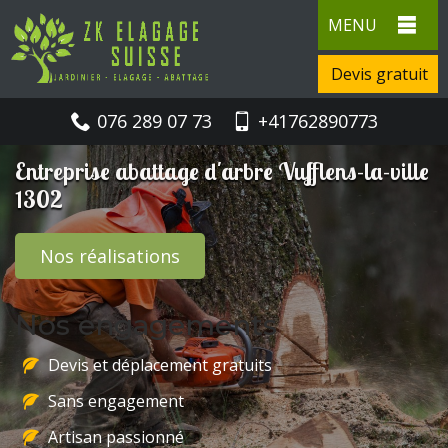
MENU
Devis gratuit
076 289 07 73
+41762890773
Entreprise abattage d'arbre Vufflens-la-ville
1302
Nos réalisations
Nos engagements
Devis et déplacement gratuits
Sans engagement
Artisan passionné