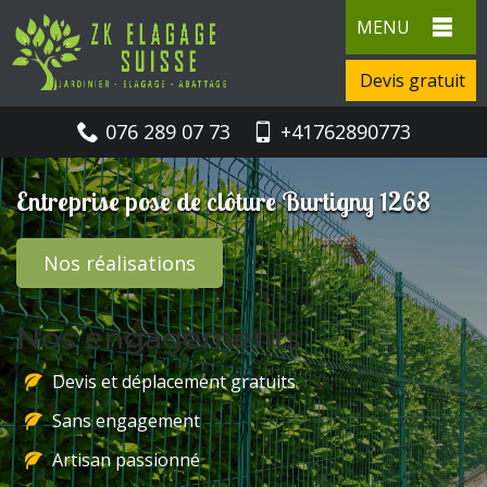
MENU
Devis gratuit
076 289 07 73
+41762890773
Entreprise pose de clôture Burtigny 1268
Nos réalisations
Nos engagements
Devis et déplacement gratuits
Sans engagement
Artisan passionné