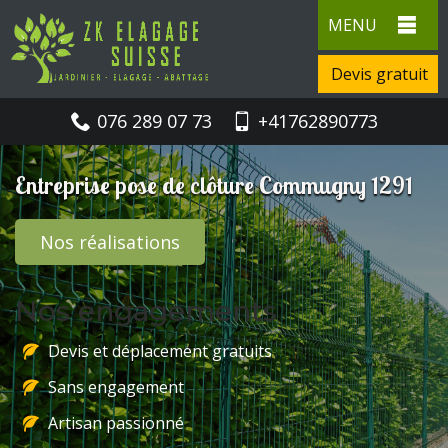
MENU
Devis gratuit
076 289 07 73
+41762890773
Entreprise pose de clôture Commugny 1291
Nos réalisations
Nos engagements
Devis et déplacement gratuits
Sans engagement
Artisan passionné