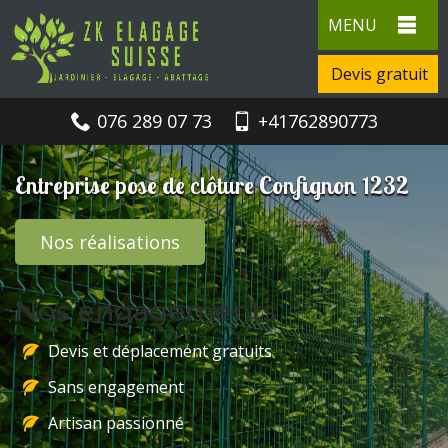
MENU
Devis gratuit
076 289 07 73
+41762890773
Entreprise pose de clôture Confignon 1232
Nos réalisations
Nos engagements
Devis et déplacement gratuits
Sans engagement
Artisan passionné