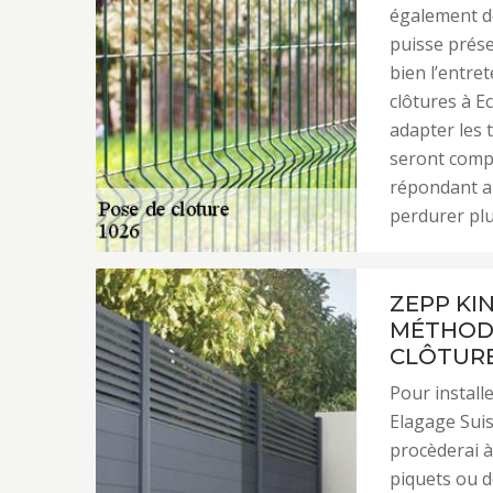
également de
puisse prése
bien l’entret
clôtures à E
adapter les 
seront compo
répondant au
perdurer pl
ZEPP KI
MÉTHODE
CLÔTUR
Pour install
Elagage Suis
procèderai à
piquets ou de