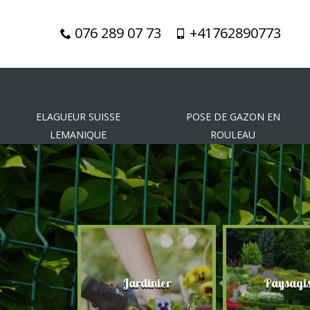
076 289 07 73
+41762890773
ELAGUEUR SUISSE
POSE DE GAZON EN
LEMANIQUE
ROULEAU
gueur
Jardinier
Paysagis