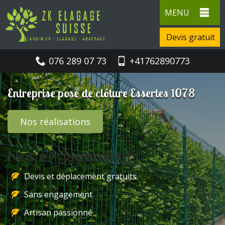
MENU
Devis gratuit
076 289 07 73
+41762890773
Entreprise pose de clôture Essertes 1078
Nos réalisations
Nos engagements
Devis et déplacement gratuits
Sans engagement
Artisan passionné