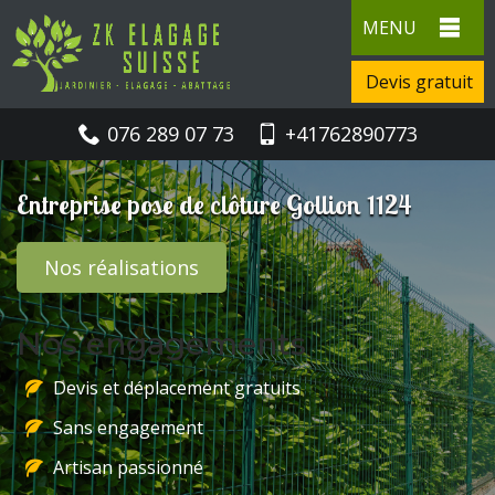
MENU
Devis gratuit
076 289 07 73
+41762890773
Entreprise pose de clôture Gollion 1124
Nos réalisations
Nos engagements
Devis et déplacement gratuits
Sans engagement
Artisan passionné