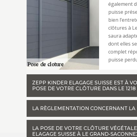
également de
puisse prése
bien l’entret
clôtures à L
saura adapte
dont elles s
complet répo
puisse perd
ZEPP KINDER ELAGAGE SUISSE EST À V
POSE DE VOTRE CLÔTURE DANS LE 1218
LA RÈGLEMENTATION CONCERNANT LA
LA POSE DE VOTRE CLÔTURE VÉGÉTALE 
ELAGAGE SUISSE À LE GRAND-SACONNE