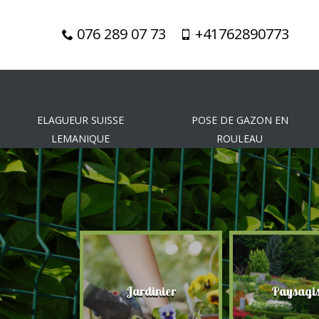
076 289 07 73
+41762890773
ELAGUEUR SUISSE
POSE DE GAZON EN
LEMANIQUE
ROULEAU
dinier
Paysagiste
Taille de