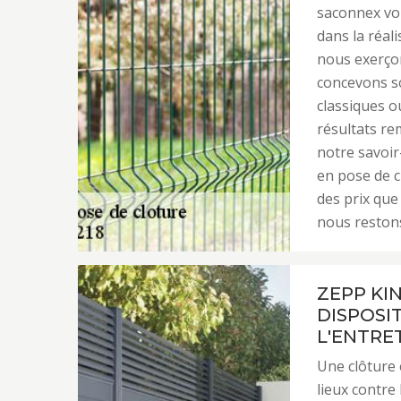
saconnex vou
dans la réali
nous exerço
concevons so
classiques o
résultats rem
notre savoi
en pose de c
des prix que
nous restons
ZEPP KI
DISPOSI
L'ENTRE
Une clôture 
lieux contre