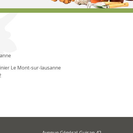
sanne
inier Le Mont-sur-lausanne
2
Avenue Général-Guisan 42