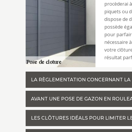
procèderai à
piquets ou de
dispose de d
possède éga
pour parfair
nécessaire à 
votre clôtur
résultat parf
LA RÈGLEMENTATION CONCERNANT LA
AVANT UNE POSE DE GAZON EN ROULEA
LES CLÔTURES IDÉALS POUR LIMITER L