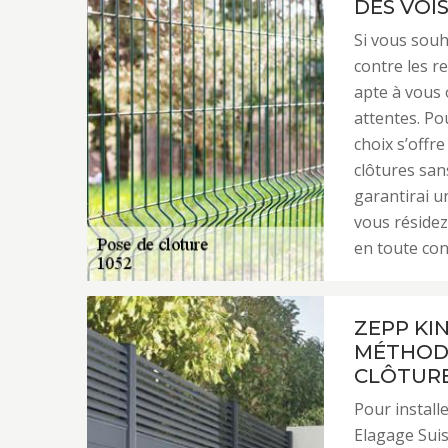
DES VOIS
Si vous sou
contre les r
apte à vous 
attentes. Pou
choix s’offr
clôtures san
garantirai u
vous réside
en toute con
ZEPP KI
MÉTHODE
CLÔTUR
Pour install
Elagage Suis