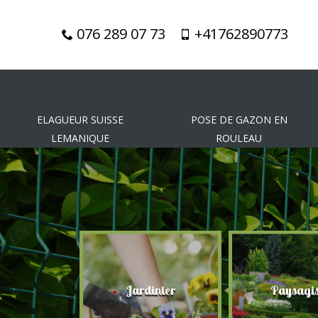
076 289 07 73
+41762890773
ELAGUEUR SUISSE
POSE DE GAZON EN
LEMANIQUE
ROULEAU
gueur
Jardinier
Paysagis