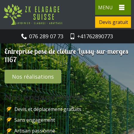
MENU
Devis gratuit
076 289 07 73
+41762890773
Entreprise pose de clôture Lussy-sur-morges
1167
Nos réalisations
Nos engagements
Devis et déplacement gratuits
Sans engagement
Artisan passionné