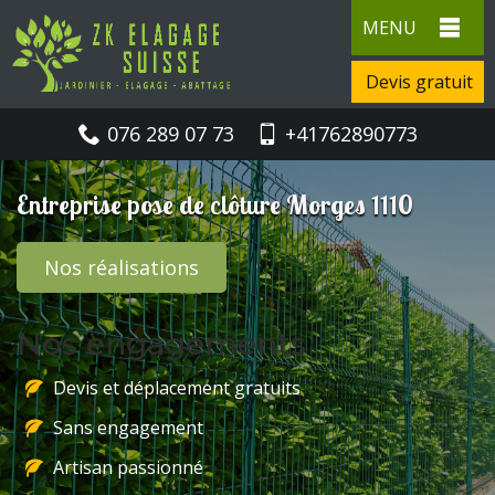
MENU
Devis gratuit
076 289 07 73
+41762890773
Entreprise pose de clôture Morges 1110
Nos réalisations
Nos engagements
Devis et déplacement gratuits
Sans engagement
Artisan passionné